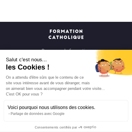
Parcours de formation
Soirées à la carte
Salut c'est nous...
les Cookies !
Formats courts
Parcours spirituels
On a attendu d'être sûrs que le contenu de ce
site vous intéresse avant de vous déranger, mais
Les groupes et paroisses
on aimerait bien vous accompagner pendant votre visite...
Nous soutenir
C'est OK pour vous ?
Qui sommes-nous ?
Voici pourquoi nous utilisons des cookies.
Mentions légales
Partage de données avec Google
Protection des données personnelles
Consentements certifiés par