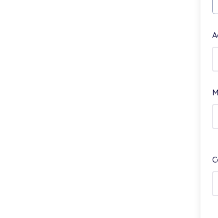
A
M
C