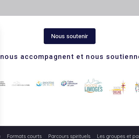
Nous soutenir
s nous accompagnent et nous soutienn
s Options
e
Formats courts
Parcours spirituels
Les groupes et pa