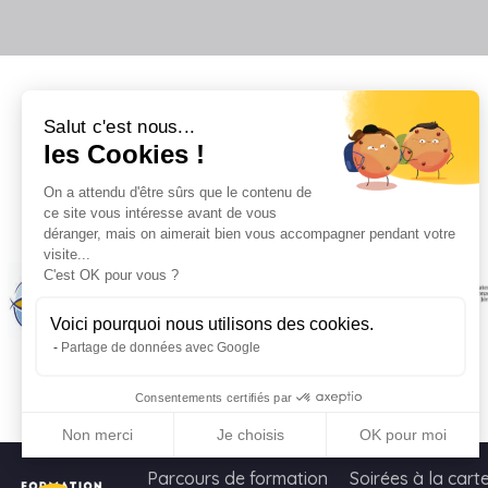
Salut c'est nous...
les Cookies !
On a attendu d'être sûrs que le contenu de
Il
ce site vous intéresse avant de vous
déranger, mais on aimerait bien vous accompagner pendant votre
visite...
C'est OK pour vous ?
Voici pourquoi nous utilisons des cookies.
Partage de données avec Google
Consentements certifiés par
Non merci
Je choisis
OK pour moi
Axeptio consent
Plateforme de Gestion du Consentement : Personnalisez vo
Parcours de formation
Soirées à la cart