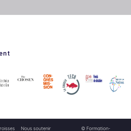
ent
roisses
Nous soutenir
© Formation-