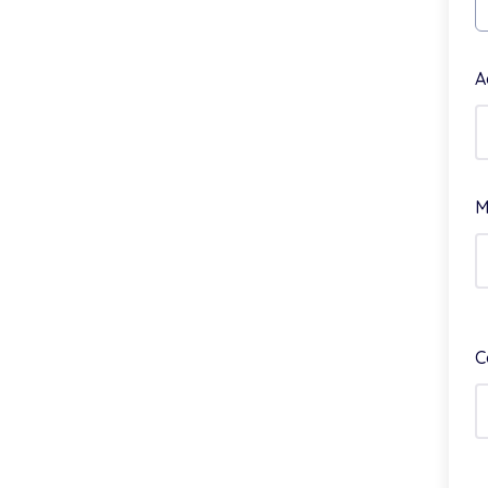
A
M
C