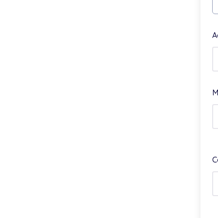
A
M
C