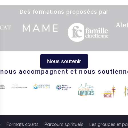
Des formations proposées par
Nous soutenir
s nous accompagnent et nous soutienn
s Options
e
Formats courts
Parcours spirituels
Les groupes et pa