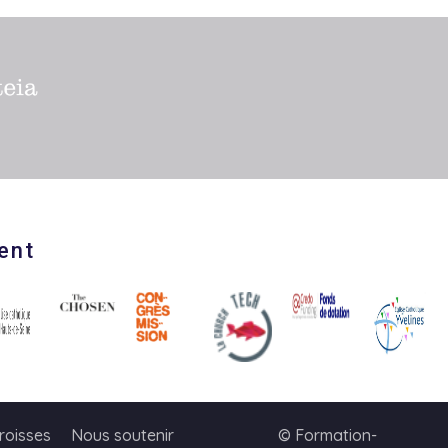
ent
roisses
Nous soutenir
© Formation-