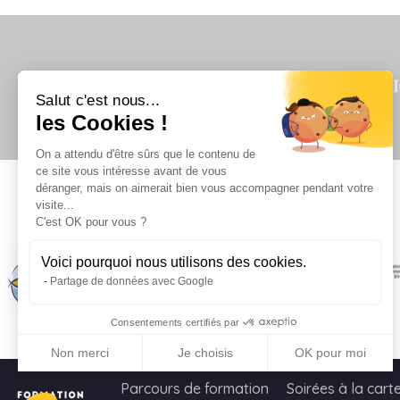
Salut c'est nous...
les Cookies !
On a attendu d'être sûrs que le contenu de
ce site vous intéresse avant de vous
déranger, mais on aimerait bien vous accompagner pendant votre
visite...
Il
C'est OK pour vous ?
Voici pourquoi nous utilisons des cookies.
Partage de données avec Google
Consentements certifiés par
Non merci
Je choisis
OK pour moi
Axeptio consent
Plateforme de Gestion du Consentement : Personnalisez vo
Parcours de formation
Soirées à la cart