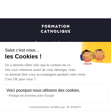
Parcours de formation
Soirées à la carte
Salut c'est nous...
les Cookies !
Formats courts
Parcours spirituels
On a attendu d'être sûrs que le contenu de ce
site vous intéresse avant de vous déranger, mais
Les groupes et paroisses
on aimerait bien vous accompagner pendant votre visite...
Nous soutenir
C'est OK pour vous ?
Qui sommes-nous ?
Voici pourquoi nous utilisons des cookies.
Mentions légales
Partage de données avec Google
Protection des données personnelles
Consentements certifiés par