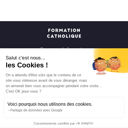
Parcours de formation
Soirées à la carte
Salut c'est nous...
les Cookies !
Formats courts
Parcours spirituels
On a attendu d'être sûrs que le contenu de ce
site vous intéresse avant de vous déranger, mais
Les groupes et paroisses
on aimerait bien vous accompagner pendant votre visite...
Nous soutenir
C'est OK pour vous ?
Qui sommes-nous ?
Voici pourquoi nous utilisons des cookies.
Mentions légales
Partage de données avec Google
Protection des données personnelles
Consentements certifiés par