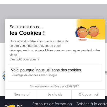
Salut c'est nous...
les Cookies !
On a attendu d'être sûrs que le contenu de
ce site vous intéresse avant de vous
déranger, mais on aimerait bien vous accompagner pendant votre
visite...
Il
C'est OK pour vous ?
Voici pourquoi nous utilisons des cookies.
Partage de données avec Google
Consentements certifiés par
Non merci
Je choisis
OK pour moi
Axeptio consent
Plateforme de Gestion du Consentement : Personnalisez vo
Parcours de formation
Soirées à la cart