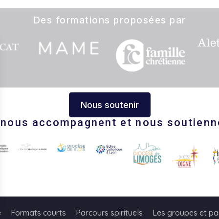
Des formations proposées par
Nous soutenir
s nous accompagnent et nous soutienn
s Options
e
Formats courts
Parcours spirituels
Les groupes et pa