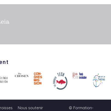
ent
roisses
Nous soutenir
© Formation-