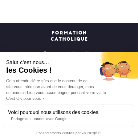
Parcours de formation
Soirées à la carte
Salut c'est nous...
les Cookies !
Formats courts
Parcours spirituels
On a attendu d'être sûrs que le contenu de ce
site vous intéresse avant de vous déranger, mais
Les groupes et paroisses
on aimerait bien vous accompagner pendant votre visite...
Nous soutenir
C'est OK pour vous ?
Qui sommes-nous ?
Voici pourquoi nous utilisons des cookies.
Mentions légales
Partage de données avec Google
Protection des données personnelles
Consentements certifiés par