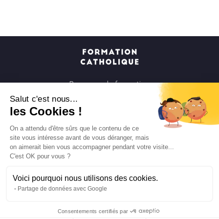
Parcours de formation
Soirées à la carte
Salut c'est nous...
les Cookies !
Formats courts
Parcours spirituels
On a attendu d'être sûrs que le contenu de ce
site vous intéresse avant de vous déranger, mais
Les groupes et paroisses
on aimerait bien vous accompagner pendant votre visite...
Nous soutenir
C'est OK pour vous ?
Qui sommes-nous ?
Voici pourquoi nous utilisons des cookies.
Mentions légales
Partage de données avec Google
Protection des données personnelles
Consentements certifiés par