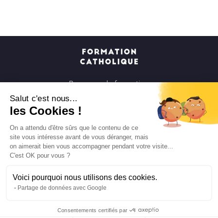
Parcours de formation
Soirées à la carte
Salut c'est nous...
les Cookies !
Formats courts
Parcours spirituels
On a attendu d'être sûrs que le contenu de ce
site vous intéresse avant de vous déranger, mais
Les groupes et paroisses
on aimerait bien vous accompagner pendant votre visite...
Nous soutenir
C'est OK pour vous ?
Qui sommes-nous ?
Voici pourquoi nous utilisons des cookies.
Mentions légales
Partage de données avec Google
Protection des données personnelles
Consentements certifiés par