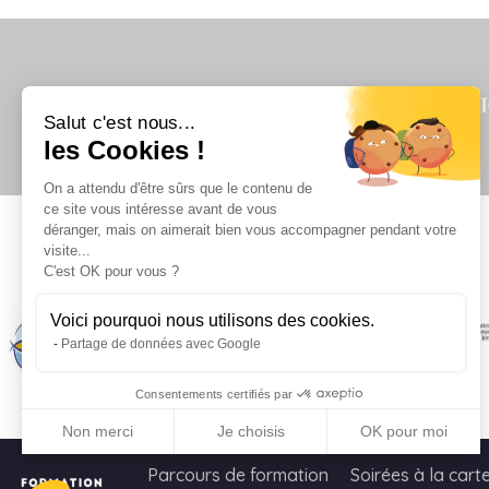
Salut c'est nous...
les Cookies !
On a attendu d'être sûrs que le contenu de
ce site vous intéresse avant de vous
déranger, mais on aimerait bien vous accompagner pendant votre
visite...
Il
C'est OK pour vous ?
Voici pourquoi nous utilisons des cookies.
Partage de données avec Google
Consentements certifiés par
Non merci
Je choisis
OK pour moi
Axeptio consent
Plateforme de Gestion du Consentement : Personnalisez vo
Parcours de formation
Soirées à la cart