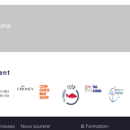
ent
roisses
Nous soutenir
© Formation-