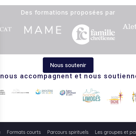
Des formations proposées par
Nous soutenir
s nous accompagnent et nous soutienn
s Options
e
Formats courts
Parcours spirituels
Les groupes et pa