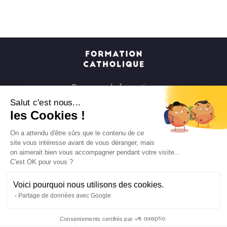
Parcours de formation
Soirées à la carte
Salut c'est nous...
les Cookies !
Formats courts
Parcours spirituels
On a attendu d'être sûrs que le contenu de ce
site vous intéresse avant de vous déranger, mais
Les groupes et paroisses
on aimerait bien vous accompagner pendant votre visite...
Nous soutenir
C'est OK pour vous ?
Qui sommes-nous ?
Voici pourquoi nous utilisons des cookies.
Mentions légales
Partage de données avec Google
Protection des données personnelles
Consentements certifiés par