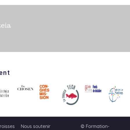
ent
roisses
Nous soutenir
© Formation-