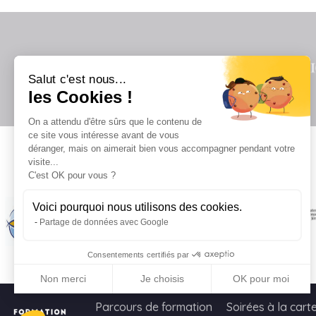
Salut c'est nous...
les Cookies !
On a attendu d'être sûrs que le contenu de
ce site vous intéresse avant de vous
déranger, mais on aimerait bien vous accompagner pendant votre
visite...
Il
C'est OK pour vous ?
Voici pourquoi nous utilisons des cookies.
Partage de données avec Google
Consentements certifiés par
Non merci
Je choisis
OK pour moi
Axeptio consent
Plateforme de Gestion du Consentement : Personnalisez vo
Parcours de formation
Soirées à la cart