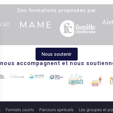
Des formations proposées par
Nous soutenir
s nous accompagnent et nous soutienn
s Options
e
Formats courts
Parcours spirituels
Les groupes et pa