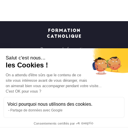
Parcours de formation
Soirées à la carte
Salut c'est nous...
les Cookies !
Formats courts
Parcours spirituels
On a attendu d'être sûrs que le contenu de ce
site vous intéresse avant de vous déranger, mais
Les groupes et paroisses
on aimerait bien vous accompagner pendant votre visite...
Nous soutenir
C'est OK pour vous ?
Qui sommes-nous ?
Voici pourquoi nous utilisons des cookies.
Mentions légales
Partage de données avec Google
Protection des données personnelles
Consentements certifiés par