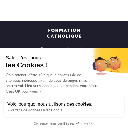
Parcours de formation
Soirées à la carte
Salut c'est nous...
les Cookies !
Formats courts
Parcours spirituels
On a attendu d'être sûrs que le contenu de ce
site vous intéresse avant de vous déranger, mais
Les groupes et paroisses
on aimerait bien vous accompagner pendant votre visite...
Nous soutenir
C'est OK pour vous ?
Qui sommes-nous ?
Voici pourquoi nous utilisons des cookies.
Mentions légales
Partage de données avec Google
Protection des données personnelles
Consentements certifiés par