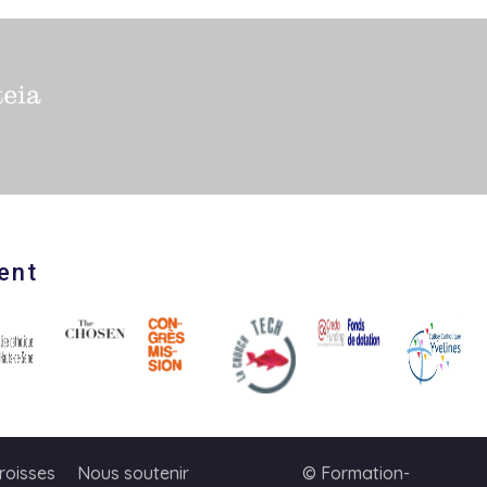
ent
roisses
Nous soutenir
© Formation-