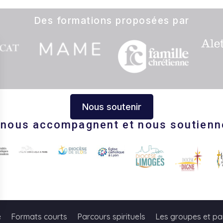
Des formations proposées par
Nous soutenir
s nous accompagnent et nous soutienn
s Options
e
Formats courts
Parcours spirituels
Les groupes et pa