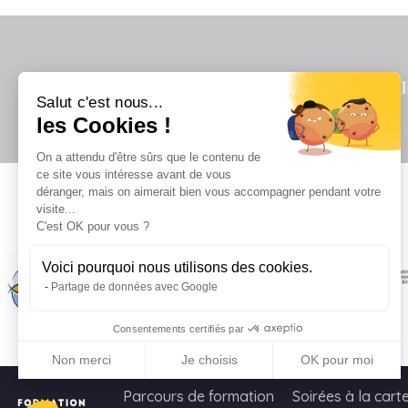
Salut c'est nous...
les Cookies !
On a attendu d'être sûrs que le contenu de
ce site vous intéresse avant de vous
déranger, mais on aimerait bien vous accompagner pendant votre
visite...
Il
C'est OK pour vous ?
Voici pourquoi nous utilisons des cookies.
Partage de données avec Google
Consentements certifiés par
Non merci
Je choisis
OK pour moi
Axeptio consent
Plateforme de Gestion du Consentement : Personnalisez vo
Parcours de formation
Soirées à la cart