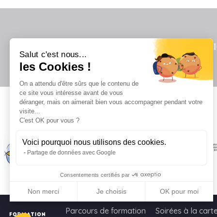
Salut c'est nous...
les Cookies !
On a attendu d'être sûrs que le contenu de
ce site vous intéresse avant de vous
déranger, mais on aimerait bien vous accompagner pendant votre
visite...
Il
C'est OK pour vous ?
Voici pourquoi nous utilisons des cookies.
Partage de données avec Google
Consentements certifiés par
Non merci
Je choisis
OK pour moi
Axeptio consent
Plateforme de Gestion du Consentement : Personnalisez vo
Parcours de formation
Soirées à la cart