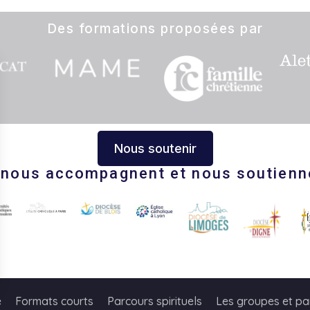
Des formations proposées par
Nous soutenir
s nous accompagnent et nous soutienn
s Options
e
Formats courts
Parcours spirituels
Les groupes et pa