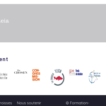
ent
roisses
Nous soutenir
© Formation-