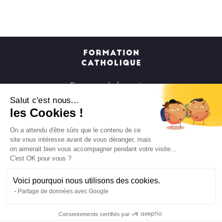
Parcours de formation
Soirées à la carte
Salut c'est nous...
les Cookies !
Formats courts
Parcours spirituels
On a attendu d'être sûrs que le contenu de ce
site vous intéresse avant de vous déranger, mais
Les groupes et paroisses
on aimerait bien vous accompagner pendant votre visite...
Nous soutenir
C'est OK pour vous ?
Qui sommes-nous ?
Voici pourquoi nous utilisons des cookies.
Mentions légales
Partage de données avec Google
Protection des données personnelles
Consentements certifiés par