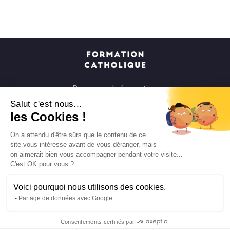
Parcours de formation
Soirées à la carte
Salut c'est nous...
les Cookies !
Formats courts
Parcours spirituels
On a attendu d'être sûrs que le contenu de ce
site vous intéresse avant de vous déranger, mais
Les groupes et paroisses
on aimerait bien vous accompagner pendant votre visite...
Nous soutenir
C'est OK pour vous ?
Qui sommes-nous ?
Voici pourquoi nous utilisons des cookies.
Mentions légales
Partage de données avec Google
Protection des données personnelles
Consentements certifiés par