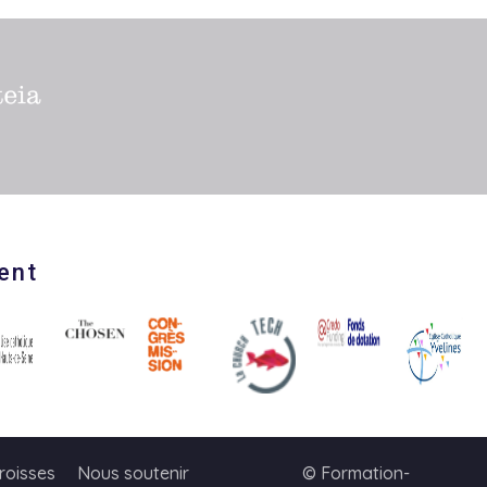
ent
roisses
Nous soutenir
© Formation-