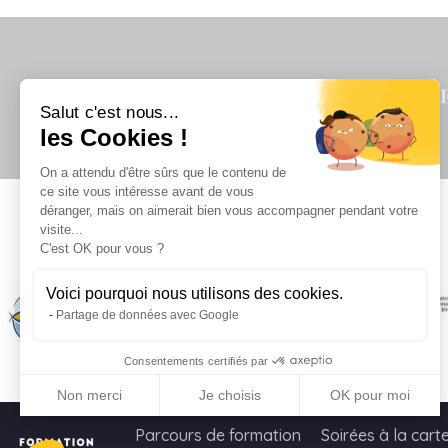
Salut c'est nous...
les Cookies !
On a attendu d'être sûrs que le contenu de
ce site vous intéresse avant de vous
déranger, mais on aimerait bien vous accompagner pendant votre
visite...
Il
C'est OK pour vous ?
Voici pourquoi nous utilisons des cookies.
Partage de données avec Google
Consentements certifiés par
Non merci
Je choisis
OK pour moi
Axeptio consent
Plateforme de Gestion du Consentement : Personnalisez vo
Parcours de formation
Soirées à la cart