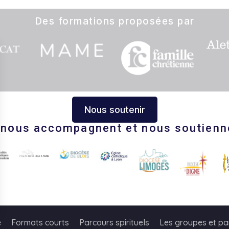
Des formations proposées par
Nous soutenir
s nous accompagnent et nous soutienn
s Options
e
Formats courts
Parcours spirituels
Les groupes et pa