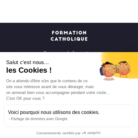
Parcours de formation
Soirées à la carte
Salut c'est nous...
les Cookies !
Formats courts
Parcours spirituels
On a attendu d'être sûrs que le contenu de ce
site vous intéresse avant de vous déranger, mais
Les groupes et paroisses
on aimerait bien vous accompagner pendant votre visite...
Nous soutenir
C'est OK pour vous ?
Qui sommes-nous ?
Voici pourquoi nous utilisons des cookies.
Mentions légales
Partage de données avec Google
Protection des données personnelles
Consentements certifiés par