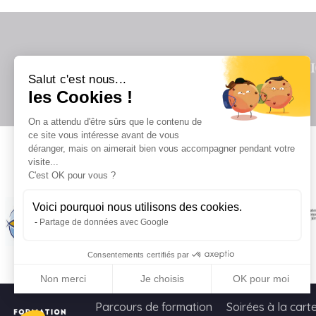
Salut c'est nous...
les Cookies !
On a attendu d'être sûrs que le contenu de
ce site vous intéresse avant de vous
déranger, mais on aimerait bien vous accompagner pendant votre
visite...
Il
C'est OK pour vous ?
Voici pourquoi nous utilisons des cookies.
Partage de données avec Google
Consentements certifiés par
Non merci
Je choisis
OK pour moi
Axeptio consent
Plateforme de Gestion du Consentement : Personnalisez vo
Parcours de formation
Soirées à la cart