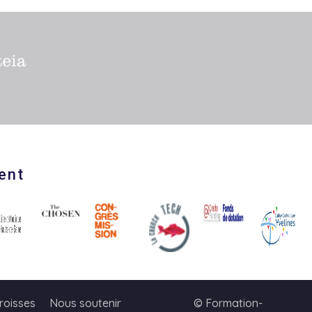
ent
roisses
Nous soutenir
© Formation-