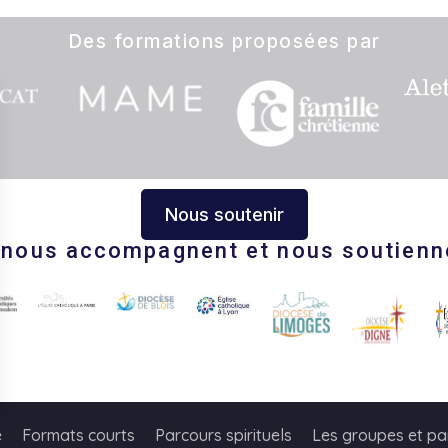
Des formations proposées par
Nous soutenir
s nous accompagnent et nous soutienn
s Options
e
Formats courts
Parcours spirituels
Les groupes et pa