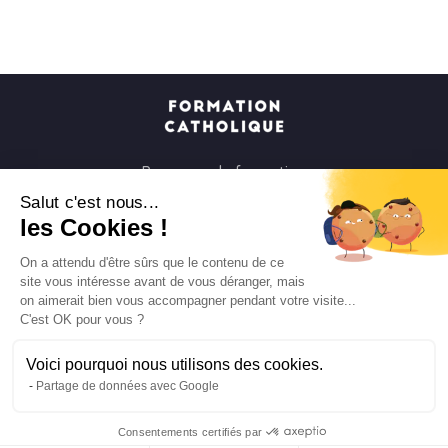
Parcours de formation
Soirées à la carte
Salut c'est nous...
les Cookies !
Formats courts
Parcours spirituels
On a attendu d'être sûrs que le contenu de ce
site vous intéresse avant de vous déranger, mais
Les groupes et paroisses
on aimerait bien vous accompagner pendant votre visite...
Nous soutenir
C'est OK pour vous ?
Qui sommes-nous ?
Voici pourquoi nous utilisons des cookies.
Mentions légales
Partage de données avec Google
Protection des données personnelles
Consentements certifiés par