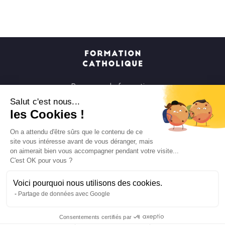
Parcours de formation
Soirées à la carte
Salut c'est nous...
les Cookies !
Formats courts
Parcours spirituels
On a attendu d'être sûrs que le contenu de ce
site vous intéresse avant de vous déranger, mais
Les groupes et paroisses
on aimerait bien vous accompagner pendant votre visite...
Nous soutenir
C'est OK pour vous ?
Qui sommes-nous ?
Voici pourquoi nous utilisons des cookies.
Mentions légales
Partage de données avec Google
Protection des données personnelles
Consentements certifiés par