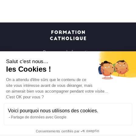
Parcours de formation
Soirées à la carte
Salut c'est nous...
les Cookies !
Formats courts
Parcours spirituels
On a attendu d'être sûrs que le contenu de ce
site vous intéresse avant de vous déranger, mais
Les groupes et paroisses
on aimerait bien vous accompagner pendant votre visite...
Nous soutenir
C'est OK pour vous ?
Qui sommes-nous ?
Voici pourquoi nous utilisons des cookies.
Mentions légales
Partage de données avec Google
Protection des données personnelles
Consentements certifiés par