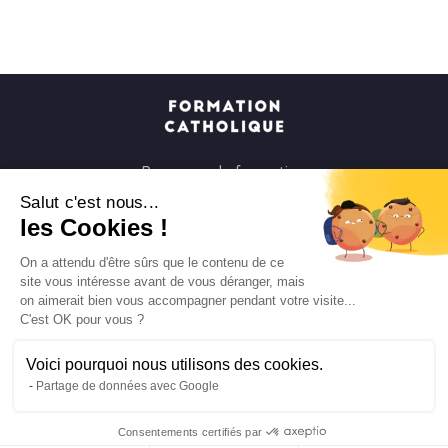
Parcours de formation
Soirées à la carte
Salut c'est nous...
les Cookies !
Formats courts
Parcours spirituels
On a attendu d'être sûrs que le contenu de ce
site vous intéresse avant de vous déranger, mais
Les groupes et paroisses
on aimerait bien vous accompagner pendant votre visite...
Nous soutenir
C'est OK pour vous ?
Qui sommes-nous ?
Voici pourquoi nous utilisons des cookies.
Mentions légales
Partage de données avec Google
Protection des données personnelles
Consentements certifiés par