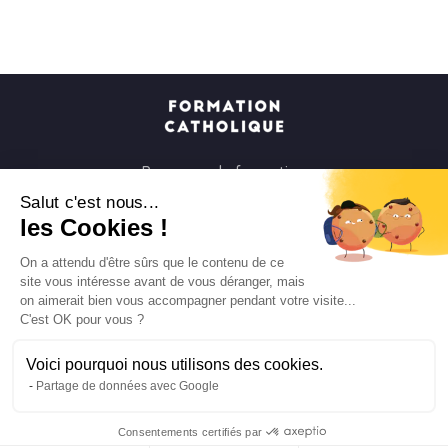
Parcours de formation
Soirées à la carte
Salut c'est nous...
les Cookies !
Formats courts
Parcours spirituels
On a attendu d'être sûrs que le contenu de ce
site vous intéresse avant de vous déranger, mais
Les groupes et paroisses
on aimerait bien vous accompagner pendant votre visite...
Nous soutenir
C'est OK pour vous ?
Qui sommes-nous ?
Voici pourquoi nous utilisons des cookies.
Mentions légales
Partage de données avec Google
Protection des données personnelles
Consentements certifiés par