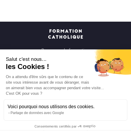
Parcours de formation
Soirées à la carte
Salut c'est nous...
les Cookies !
Formats courts
Parcours spirituels
On a attendu d'être sûrs que le contenu de ce
site vous intéresse avant de vous déranger, mais
Les groupes et paroisses
on aimerait bien vous accompagner pendant votre visite...
Nous soutenir
C'est OK pour vous ?
Qui sommes-nous ?
Voici pourquoi nous utilisons des cookies.
Mentions légales
Partage de données avec Google
Protection des données personnelles
Consentements certifiés par