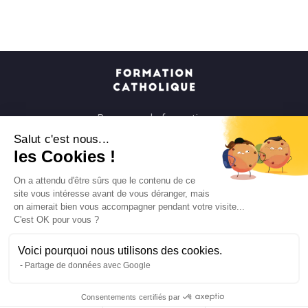
Parcours de formation
Soirées à la carte
Salut c'est nous...
les Cookies !
Formats courts
Parcours spirituels
On a attendu d'être sûrs que le contenu de ce
site vous intéresse avant de vous déranger, mais
Les groupes et paroisses
on aimerait bien vous accompagner pendant votre visite...
Nous soutenir
C'est OK pour vous ?
Qui sommes-nous ?
Voici pourquoi nous utilisons des cookies.
Mentions légales
Partage de données avec Google
Protection des données personnelles
Consentements certifiés par