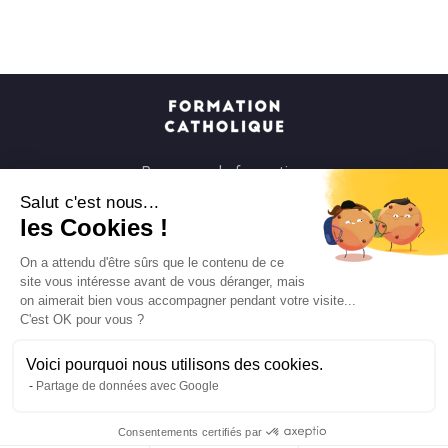
Parcours de formation
Soirées à la carte
Salut c'est nous...
les Cookies !
Formats courts
Parcours spirituels
On a attendu d'être sûrs que le contenu de ce
site vous intéresse avant de vous déranger, mais
Les groupes et paroisses
on aimerait bien vous accompagner pendant votre visite...
Nous soutenir
C'est OK pour vous ?
Qui sommes-nous ?
Voici pourquoi nous utilisons des cookies.
Mentions légales
Partage de données avec Google
Protection des données personnelles
Consentements certifiés par