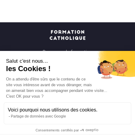
Parcours de formation
Soirées à la carte
Salut c'est nous...
les Cookies !
Formats courts
Parcours spirituels
On a attendu d'être sûrs que le contenu de ce
site vous intéresse avant de vous déranger, mais
Les groupes et paroisses
on aimerait bien vous accompagner pendant votre visite...
Nous soutenir
C'est OK pour vous ?
Qui sommes-nous ?
Voici pourquoi nous utilisons des cookies.
Mentions légales
Partage de données avec Google
Protection des données personnelles
Consentements certifiés par