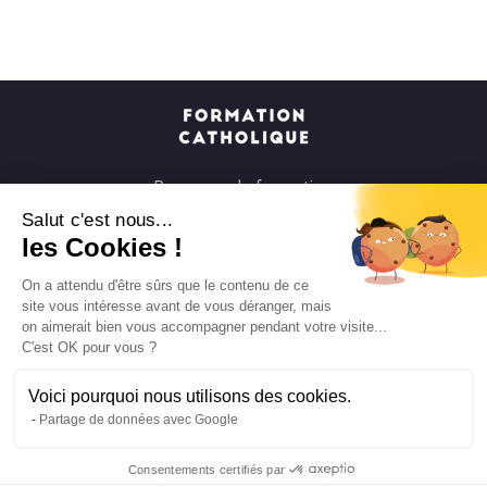
Parcours de formation
Soirées à la carte
Salut c'est nous...
les Cookies !
Formats courts
Parcours spirituels
On a attendu d'être sûrs que le contenu de ce
site vous intéresse avant de vous déranger, mais
Les groupes et paroisses
on aimerait bien vous accompagner pendant votre visite...
Nous soutenir
C'est OK pour vous ?
Qui sommes-nous ?
Voici pourquoi nous utilisons des cookies.
Mentions légales
Partage de données avec Google
Protection des données personnelles
Consentements certifiés par