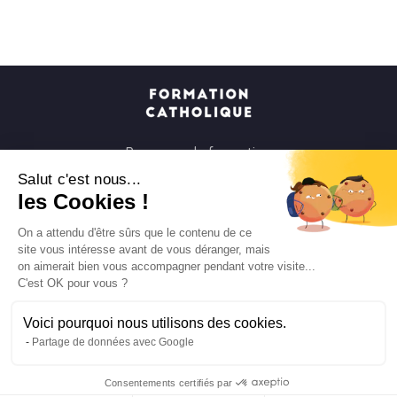
Parcours de formation
Soirées à la carte
Salut c'est nous...
les Cookies !
Formats courts
Parcours spirituels
On a attendu d'être sûrs que le contenu de ce
site vous intéresse avant de vous déranger, mais
Les groupes et paroisses
on aimerait bien vous accompagner pendant votre visite...
Nous soutenir
C'est OK pour vous ?
Qui sommes-nous ?
Voici pourquoi nous utilisons des cookies.
Mentions légales
Partage de données avec Google
Protection des données personnelles
Consentements certifiés par