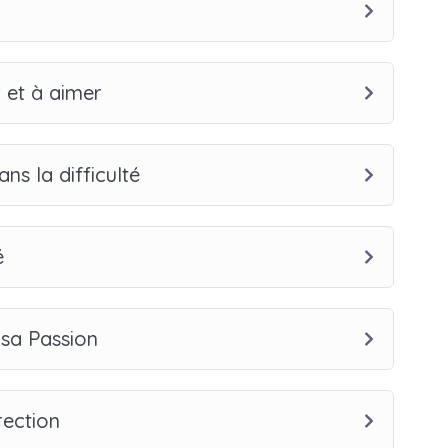
r et à aimer
ans la difficulté
é
 sa Passion
rection