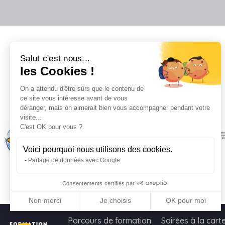
Salut c'est nous...
les Cookies !
On a attendu d'être sûrs que le contenu de
Il
ce site vous intéresse avant de vous
déranger, mais on aimerait bien vous accompagner pendant votre
visite...
C'est OK pour vous ?
Voici pourquoi nous utilisons des cookies.
Partage de données avec Google
Consentements certifiés par
Non merci
Je choisis
OK pour moi
Axeptio consent
Plateforme de Gestion du Consentement : Personnalisez vo
Parcours de formation
Soirées à la cart