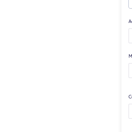
A
M
C