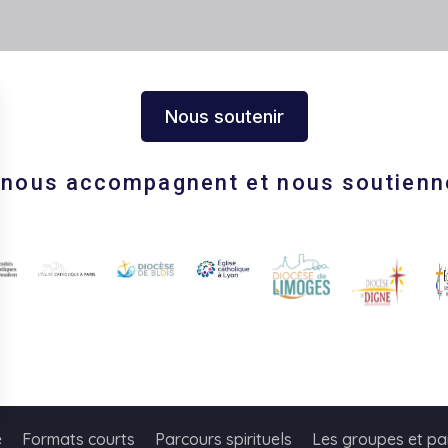
Nous soutenir
s nous accompagnent et nous soutienn
s Options
e
Formats courts
Parcours spirituels
Les groupes et pa