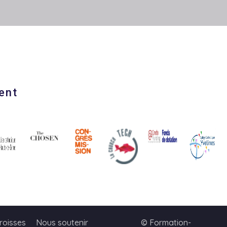
ent
roisses
Nous soutenir
© Formation-