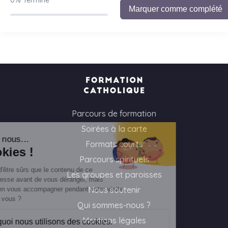
0%
Terminé
Marquer comme complété
Parcours de formation
Soirées à la carte
ut c'est nous...
Formats courts
s Cookies !
Parcours spirituels
 attendu d'être sûrs que le contenu de ce
Les groupes et paroisses
 vous intéresse avant de vous déranger, mais
Nous soutenir
imerait bien vous accompagner pendant votre visite...
t OK pour vous ?
Qui sommes-nous ?
Mentions légales
ici pourquoi nous utilisons des cookies.