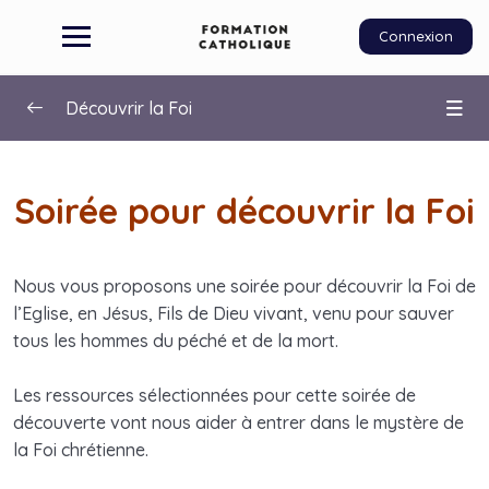
Connexion
Découvrir la Foi
Bienvenue dans la soirée !
0/2
Soirée pour découvrir la Foi
Introduction
Animer un groupe
Nous vous proposons une soirée pour découvrir la Foi de
l’Eglise, en Jésus, Fils de Dieu vivant, venu pour sauver
1. Regarder
0/3
tous les hommes du péché et de la mort.
2. Intérioriser ou partager
0/2
Les ressources sélectionnées pour cette soirée de
découverte vont nous aider à entrer dans le mystère de
3. Prier
0/1
la Foi chrétienne.
4. Quiz
0/3