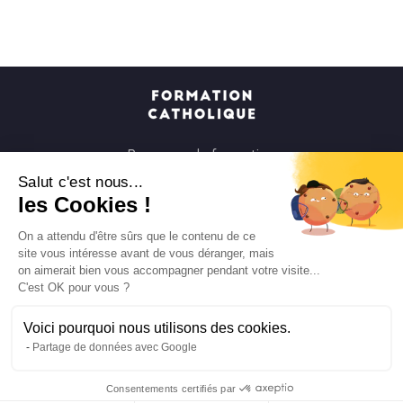
Parcours de formation
Soirées à la carte
Salut c'est nous...
les Cookies !
Formats courts
Parcours spirituels
On a attendu d'être sûrs que le contenu de ce
site vous intéresse avant de vous déranger, mais
Les groupes et paroisses
on aimerait bien vous accompagner pendant votre visite...
Nous soutenir
C'est OK pour vous ?
Qui sommes-nous ?
Voici pourquoi nous utilisons des cookies.
Mentions légales
Partage de données avec Google
Protection des données personnelles
Consentements certifiés par