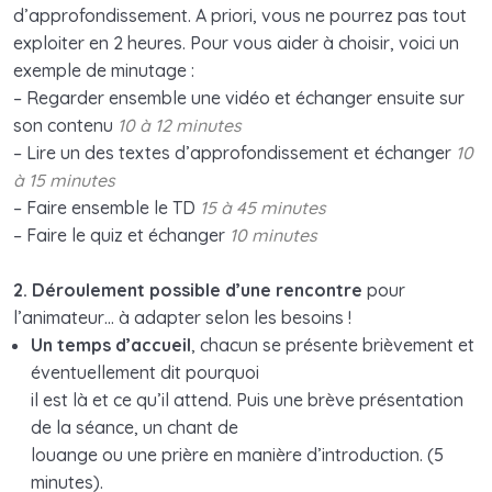
communautaire
d’approfondissement. A priori, vous ne pourrez pas tout
exploiter en 2 heures. Pour vous aider à choisir, voici un
Séance 3. Prendre du temps pour le Seigneur
0/8
exemple de minutage :
– Regarder ensemble une vidéo et échanger ensuite sur
Séance 4. Se laisser conduire par l’Esprit
0/9
son contenu
10 à 12 minutes
– Lire un des textes d’approfondissement et échanger
10
Bonus : pour les catéchistes et les
0/6
à 15 minutes
responsables de pastorale
– Faire ensemble le TD
15 à 45 minutes
– Faire le quiz et échanger
10 minutes
2. Déroulement possible d’une rencontre
pour
l’animateur… à adapter selon les besoins !
Un temps d’accueil
, chacun se présente brièvement et
éventuellement dit pourquoi
il est là et ce qu’il attend. Puis une brève présentation
de la séance, un chant de
louange ou une prière en manière d’introduction. (5
minutes).