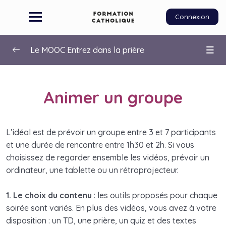
Connexion
Le MOOC Entrez dans la prière
Introduction au parcours
0/4
Animer un groupe
Bienvenue dans ce parcours sur la prière !
00:00
Animer un groupe
L’idéal est de prévoir un groupe entre 3 et 7 participants
et une durée de rencontre entre 1h30 et 2h. Si vous
Télécharger le kit de communication
choisissez de regarder ensemble les vidéos, prévoir un
Fiches du participant à télécharger
ordinateur, une tablette ou un rétroprojecteur.
Séance 1. La prière dans les Écritures
0/9
1. Le choix du contenu
: les outils proposés pour chaque
soirée sont variés. En plus des vidéos, vous avez à votre
Séance 2. La prière personnelle et
disposition : un TD, une prière, un quiz et des textes
0/10