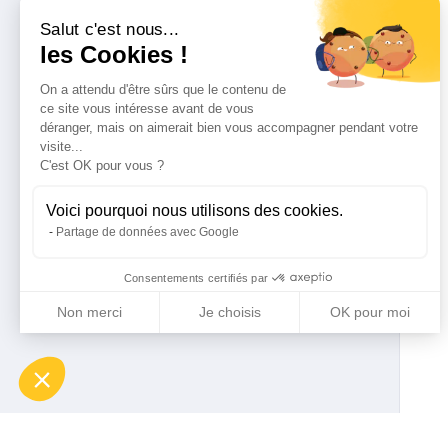
Salut c'est nous...
les Cookies !
On a attendu d'être sûrs que le contenu de
ce site vous intéresse avant de vous
déranger, mais on aimerait bien vous accompagner pendant votre
visite...
C'est OK pour vous ?
Voici pourquoi nous utilisons des cookies.
Partage de données avec Google
Consentements certifiés par
Non merci
Je choisis
OK pour moi
Axeptio consent
Plateforme de Gestion du Consentement : Personnalisez vo
Notre plateforme vous permet d'adapter et de gérer vos param